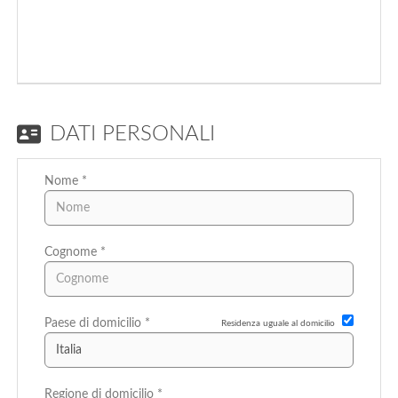
EN
FR
IT
DATI PERSONALI
Nome *
DE
ES
Cognome *
PT
Paese di domicilio *
Residenza uguale al domicilio
Regione di domicilio *