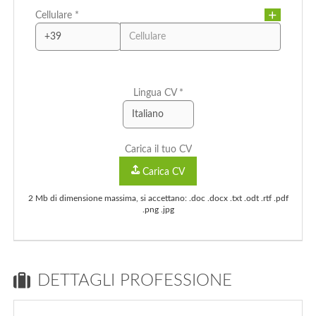
Cellulare *
CAP/NAP di residenza
Città di residenza
Lingua CV *
Città Di Residenza
Indirizzo di residenza
Carica il tuo CV
Carica CV
2 Mb di dimensione massima, si accettano: .doc .docx .txt .odt .rtf .pdf
.png .jpg
DETTAGLI PROFESSIONE