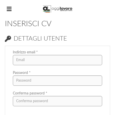
INSERISCI CV
Home
DETTAGLI UTENTE
Offerte
Indirizzo email *
di
Carica
Password *
lavoro
il
Login
Conferma password *
CV
Lingua