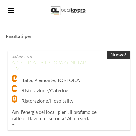
Home
Risultati per:
Offerte
Nuovo!
05/08/2026
ADDETT* ALLA RISTORAZIONE PART -
TIME
di
Carica
Italia
,
Piemonte
,
TORTONA
Ristorazione/Catering
lavoro
il
Login
Ristorazione/Hospitality
Ami l'energia dei locali pieni, il profumo del
CV
Lingua
caffè e il lavoro di squadra? Allora sei la
...
persona che stiamo cercando! Oggi Lavoro
S.p.A., agenzia per il lavoro, filiale di Novi