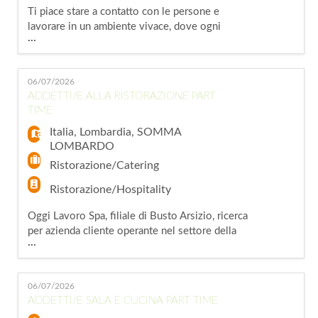
Ti piace stare a contatto con le persone e
lavorare in un ambiente vivace, dove ogni
...
giorno è diverso dal precedente? Hai passione
per il mondo della ristorazione e ti piace offrire
un servizio di qualità con il sorriso? Allora
06/07/2026
questa potrebbe essere l'occasione giusta per
ADDETTI/E ALLA RISTORAZIONE PART
te! Oggi Lavoro S.p.A., agenzia per il lavoro,
TIME
Filiale di Genova,
Italia
,
Lombardia
,
SOMMA
LOMBARDO
Ristorazione/Catering
Ristorazione/Hospitality
Oggi Lavoro Spa, filiale di Busto Arsizio, ricerca
per azienda cliente operante nel settore della
...
ristorazione ADDETTI/E ALLA RISTORAZIONE
PART TIME. La risorsa si occuperà di: -
accoglienza e assistenza alla clientela; - presa
06/07/2026
ordini e gestione cassa; - preparazione e
ADDETTI/E SALA E CUCINA PART TIME
somministrazione di cibi e bevande; - gestione