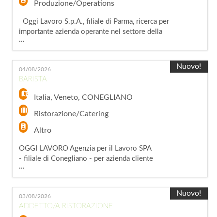
Produzione/Operations
Oggi Lavoro S.p.A., filiale di Parma, ricerca per
importante azienda operante nel settore della
...
ristorazione un/una Addetto / a alla
ristorazione / McDonald's La risorsa sarà
inserita in un ambiente giovane e dinamico e si
Nuovo!
04/08/2026
occuperà delle attività operative e
BARISTA
dell'assistenza alla clientela. Attività: -
Accoglienza e gestione della clientela
Italia
,
Veneto
,
CONEGLIANO
Ristorazione/Catering
Altro
OGGI LAVORO Agenzia per il Lavoro SPA
- filiale di Conegliano - per azienda cliente
...
ricerca un/una BARISTA - CAMERIERE/A La
risorsa selezionata si occuperà di: -
Preparazione bevande e gestione aperitivi -
Nuovo!
03/08/2026
Gestione del banco, dei tavoli e del servizio
ADDETTO/A RISTORAZIONE
alla clientela - Cura dell'ordine e della pulizia