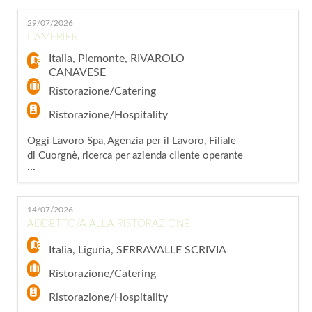
nel settore della ristorazione un/a Addetto/a
29/07/2026
alla Ristorazione – McDonald's. La risorsa
CAMERIERI
verrà inserita all'interno di un ambiente giovane
e dinamico e si occuperà di: - Accoglienza
Italia
,
Piemonte
,
RIVAROLO
CANAVESE
Ristorazione/Catering
Ristorazione/Hospitality
Oggi Lavoro Spa, Agenzia per il Lavoro, Filiale
di Cuorgnè, ricerca per azienda cliente operante
...
nel settore della ristorazione con sede a
Rivarolo Canavese (TO) CAMERIERI. Le
risorse si occuperanno di: - Accoglienza clienti;
14/07/2026
- Presa delle ordinazioni e servizio ai tavoli; -
ADDETTO/A ALLA RISTORAZIONE
Riordino e pulizia della sala. Requisiti
richiesti: - Esperienza
Italia
,
Liguria
,
SERRAVALLE SCRIVIA
Ristorazione/Catering
Ristorazione/Hospitality