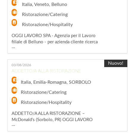
dell'area di lavoro Requisiti richie
Italia
,
Veneto
,
Belluno
Ristorazione/Catering
Ristorazione/Hospitality
OGGI LAVORO SPA - Agenzia per il Lavoro
filiale di Belluno - per azienda cliente ricerca
...
una risorsa da inserire come ADDETTO/A
RISTORAZIONE Per azienda cliente della
zona di Belluno, siamo alla ricerca di una
Nuovo!
03/08/2026
risorsa da inserire all'interno di un fast food.
ADDETTO/A ALLA RISTORAZIONE
La figura selezionata si occuperà della
preparazione dei pasti, del servizio alla
Italia
,
Emilia-Romagna
,
SORBOLO
Ristorazione/Catering
Ristorazione/Hospitality
ADDETTO/A ALLA RISTORAZIONE –
McDonald's (Sorbolo, PR) OGGI LAVORO
...
S.p.A., Agenzia per il Lavoro – Filiale di Reggio
Emilia, ricerca per importante azienda operante