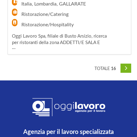
delle attività di cucina e s
Italia
,
Lombardia
,
GALLARATE
Ristorazione/Catering
Ristorazione/Hospitality
Oggi Lavoro Spa, filiale di Busto Arsizio, ricerca
per ristoranti della zona ADDETTI/E SALA E
...
CUCINA PART TIME. La risorsa sarà inserita
in un contesto dinamico, organizzato e a
contatto con il pubblico, occupandosi delle
principali attività legate al servizio e alla
TOTALE
16
preparazione dei prodotti. Nello specifico si
occuperà di: - accoglienza
Agenzia per il lavoro specializzata