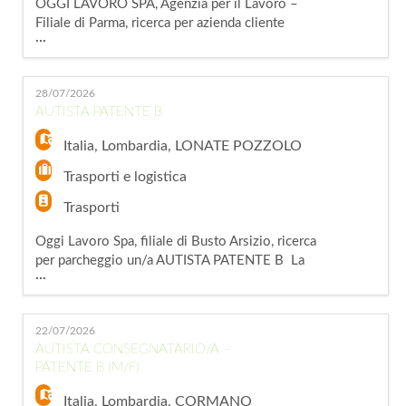
OGGI LAVORO SPA, Agenzia per il Lavoro –
Filiale di Parma, ricerca per azienda cliente
...
un/una OPERAIO/A ADDETTO/A AL CARICO
E SCARICO La risorsa sarà inserita all'interno
di un impianto di stoccaggio e si occuperà delle
28/07/2026
operazioni di carico e scarico tramite impianti
AUTISTA PATENTE B
automatizzati, del controllo dell'impianto e
della gestione della relativa d
Italia
,
Lombardia
,
LONATE POZZOLO
Trasporti e logistica
Trasporti
Oggi Lavoro Spa, filiale di Busto Arsizio, ricerca
per parcheggio un/a AUTISTA PATENTE B La
...
risorsa inserita si occuperà di: - Guida navetta
per accompagnamento dei clienti all'aeroporto
o nelle zone limitrofe; - Monitoraggio della
22/07/2026
sicurezza e prevenzione di eventuali furti o
AUTISTA CONSEGNATARIO/A –
danni; - Accettazione clienti e inserimento dati
PATENTE B (M/F)
a pc; - Gestione de
Italia
,
Lombardia
,
CORMANO