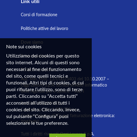
Link utili
Corsi di formazione
Politiche attive del lavoro
Dove siamo
Note sui cookies
Utilizziamo dei cookies per questo
Privacy policy
sito internet. Alcuni di questi sono
necessari al fine del funzionamento
Politica sui cookies
del sito, come quelli tecnici e
Aut. Min. Prot. 13/I/0023403 del 10.10.2007 –
funzionali. Altri tipi di cookies, di cui
Oggi Lavoro S.p.A. Iscritta all’Albo Informatico
puoi rifiutare l’utilizzo, sono di terze
delle Agenzie per il Lavoro – Sez. I
parti. Cliccando su “Accetta tutti”
acconsenti all’utilizzo di tutti i
Part.IVA 09165890014
cookies del sito. Cliccando, invece,
Capitale sociale: 1.000.000 i.v.
Codice Univoco (CID) per fatturazione elettronica:
sul pulsante “Configura” puoi
T04ZHR3
selezionare le tue preferenze.
Tutti i diritti riservati Oggi Lavoro S.p.A.