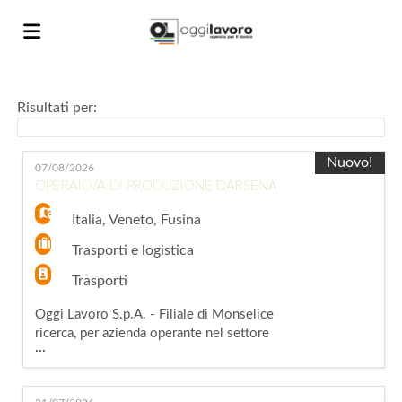
Home
Risultati per:
Offerte
Nuovo!
07/08/2026
OPERAIO/A DI PRODUZIONE DARSENA
di
Carica
Italia
,
Veneto
,
Fusina
Trasporti e logistica
lavoro
il
Login
Trasporti
Oggi Lavoro S.p.A. - Filiale di Monselice
ricerca, per azienda operante nel settore
CV
Lingua
...
nautico con una risorsa da inserire come
OPERAIO/A DARSENA a Fusina (VE) La
risorsa si occuperà di: - Aggancio e sgancio di