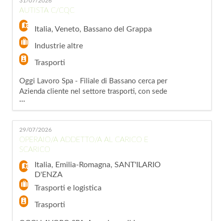
EN
31/07/2026
imbarcazioni di grandi dimensioni durante le
AUTISTA C/CQC
operazioni di alaggio e varo; - Supporto alle
attività di movimentazione delle imbarcazion
Italia
,
Veneto
,
Bassano del Grappa
FR
Industrie altre
Trasporti
IT
Oggi Lavoro Spa - Filiale di Bassano cerca per
Azienda cliente nel settore trasporti, con sede
...
a Bassano del Grappa (VI), ricerchiamo
DE
un AUTISTA C-CQC da inserire con scopo
assunzione. La risorsa si occuperà di trasporto
29/07/2026
e consegna di gas e prodotti petroliferi,
ES
OPERAIO/A ADDETTO/A AL CARICO E
gestione del mezzo assegnato nel rispetto
SCARICO
delle normative di sicurezza. Orario di lav
Italia
,
Emilia-Romagna
,
SANT'ILARIO
PT
D'ENZA
Trasporti e logistica
Trasporti