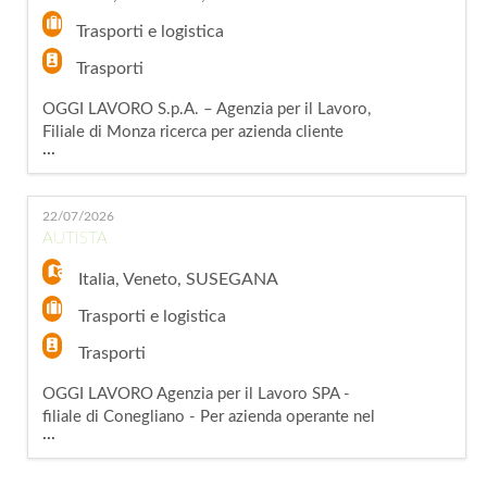
Trasporti e logistica
Trasporti
OGGI LAVORO S.p.A. – Agenzia per il Lavoro,
Filiale di Monza ricerca per azienda cliente
...
operante nel settore alimentare, specializzata
nella fornitura di bevande per attività di
ristorazione, bar, locali e strutture Ho.Re.Ca.,
22/07/2026
una risorsa da inserire come: AUTISTA
AUTISTA
CONSEGNATARIO/A – PATENTE B (M/F)
Cerchi un lavoro dinamico, a contatto con clien
Italia
,
Veneto
,
SUSEGANA
Trasporti e logistica
Trasporti
OGGI LAVORO Agenzia per il Lavoro SPA -
filiale di Conegliano - Per azienda operante nel
...
settore del trasporto persone, siamo alla
ricerca di un/una AUTISTA TRASPORTO
PERSONE. La risorsa sarà inserita all'interno