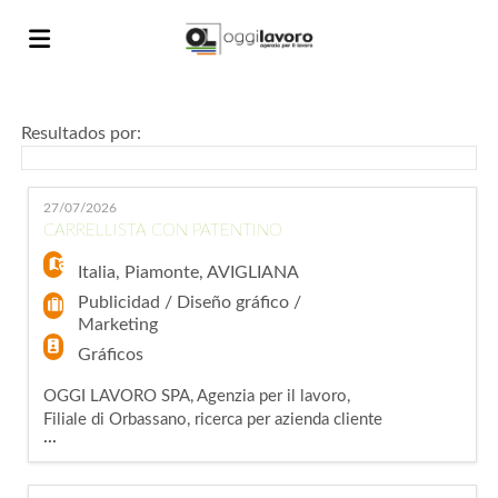
Home
Resultados por:
Lista
27/07/2026
CARRELLISTA CON PATENTINO
ofertas
Subir
Italia
,
Piamonte
,
AVIGLIANA
Publicidad / Diseño gráfico /
Marketing
de
CV
Acceso
Gráficos
OGGI LAVORO SPA, Agenzia per il lavoro,
Filiale di Orbassano, ricerca per azienda cliente
trabajo
Idioma
...
un CARRELLISTA CON PATENTINO DEL
CARRELLO ELEVATORE. La risorsa sarà
inserita all'interno del magazzino e si occuperà