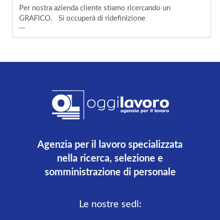
Per nostra azienda cliente stiamo ricercando un
GRAFICO. Si occuperà di ridefinizione
...
immagini mediante utilizzo di photoshop.
Requisiti richiesti: - pregressa formazione in
ambito grafico; - disponibilità immediata;
Completano il profilo buone doti di manualità
e di precisione. Orario di lavoro: part time.
Zona Genova Oggi Lavoro
Agenzia per il lavoro specializzata
nella ricerca, selezione e
somministrazione di personale
Le nostre sedi: