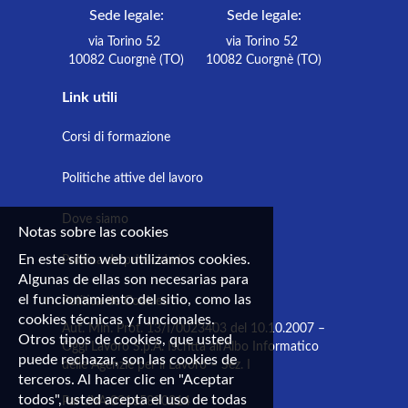
Sede legale:
Sede legale:
via Torino 52
via Torino 52
10082 Cuorgnè (TO)
10082 Cuorgnè (TO)
Link utili
Corsi di formazione
Politiche attive del lavoro
Dove siamo
Notas sobre las cookies
En este sitio web utilizamos cookies.
Política de privacidad
Algunas de ellas son necesarias para
el funcionamiento del sitio, como las
Política de Cookies
cookies técnicas y funcionales.
Aut. Min. Prot. 13/I/0023403 del 10.10.2007 –
Otros tipos de cookies, que usted
Oggi Lavoro S.p.A. Iscritta all’Albo Informatico
puede rechazar, son las cookies de
delle Agenzie per il Lavoro – Sez. I
terceros. Al hacer clic en "Aceptar
todos", usted acepta el uso de todas
Part.IVA 09165890014