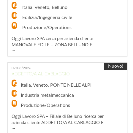
Assemblaggio e lavorazione di componenti
Italia
,
Veneto
,
Belluno
Edilizia/Ingegneria civile
Produzione/Operations
Oggi Lavoro SPA cerca per azienda cliente
MANOVALE EDILE – ZONA BELLUNO E
...
CANTIERI LIMITROFI Per azienda operante nel
settore edile, siamo alla ricerca di una risorsa
da inserire all'interno della squadra di lavoro.
Nuovo!
07/08/2026
La figura selezionata affiancherà il personale
ADDETTO/A AL CABLAGGIO
specializzato nelle attività di cantiere,
contribuendo alla realizzazione delle lavor
Italia
,
Veneto
,
PONTE NELLE ALPI
Industria metalmeccanica
Produzione/Operations
Oggi Lavoro SPA – Filiale di Belluno ricerca per
azienda cliente ADDETTO/A AL CABLAGGIO E
...
ASSEMBLAGGIO ELETTRICO Per azienda