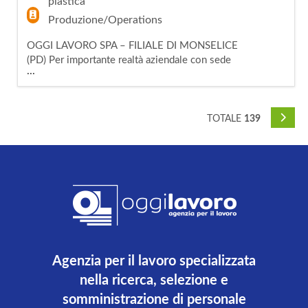
plastica
Produzione/Operations
OGGI LAVORO SPA – FILIALE DI MONSELICE
(PD) Per importante realtà aziendale con sede
...
nella zona di Borgo Veneto (PD), ricerchiamo
una risorsa da inserire nel ruolo
di Magazziniere/ retrattilista all'interno di una
realtà strutturata e organizzata. La figura
TOTALE
139
selezionata si occuperà della movimentazione
e gestione della merce e preparazione bancali
Agenzia per il lavoro specializzata
nella ricerca, selezione e
somministrazione di personale