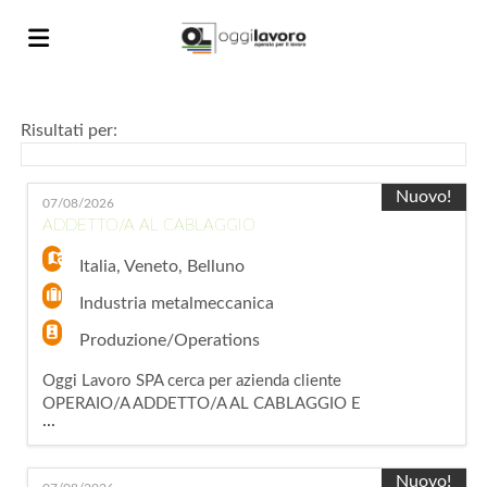
Home
Risultati per:
Offerte
Nuovo!
07/08/2026
ADDETTO/A AL CABLAGGIO
di
Carica
Italia
,
Veneto
,
Belluno
Industria metalmeccanica
lavoro
il
Login
Produzione/Operations
Oggi Lavoro SPA cerca per azienda cliente
OPERAIO/A ADDETTO/A AL CABLAGGIO E
CV
Lingua
...
TAGLIO CAVI – ZONA BELLUNO Per azienda
operante nel settore elettrico/elettronico,
siamo alla ricerca di una risorsa da inserire nel
Nuovo!