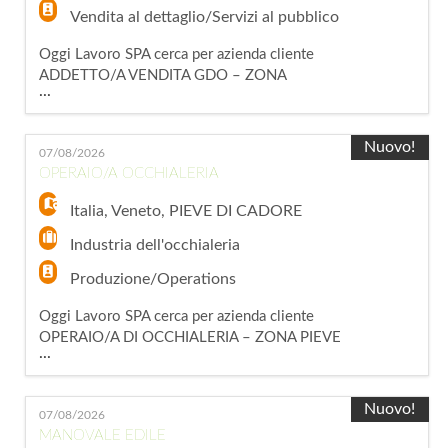
Vendita al dettaglio/Servizi al pubblico
Oggi Lavoro SPA cerca per azienda cliente
ADDETTO/A VENDITA GDO – ZONA
...
BELLUNO Per importante realtà operante nel
settore della Grande Distribuzione Organizzata
(GDO), siamo alla ricerca di una risorsa da
Nuovo!
07/08/2026
inserire all'interno del punto vendita. La figura
OPERAIO/A OCCHIALERIA
selezionata si occuperà delle attività di vendita,
assistenza alla clientela e gestione degl
Italia
,
Veneto
,
PIEVE DI CADORE
Industria dell'occhialeria
Produzione/Operations
Oggi Lavoro SPA cerca per azienda cliente
OPERAIO/A DI OCCHIALERIA – ZONA PIEVE
...
DI CADORE Per importante azienda del settore
occhialeria situata in zona Pieve di Cadore,
siamo alla ricerca di una risorsa con esperienza
Nuovo!
07/08/2026
nel settore da inserire all'interno del reparto
MANOVALE EDILE
produttivo. Mansioni principali: -