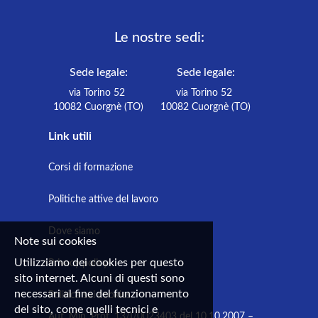
Le nostre sedi:
Sede legale:
Sede legale:
via Torino 52
via Torino 52
10082 Cuorgnè (TO)
10082 Cuorgnè (TO)
Link utili
Corsi di formazione
Politiche attive del lavoro
Dove siamo
Note sui cookies
Utilizziamo dei cookies per questo
Privacy policy
sito internet. Alcuni di questi sono
necessari al fine del funzionamento
Politica sui cookies
del sito, come quelli tecnici e
Aut. Min. Prot. 13/I/0023403 del 10.10.2007 –