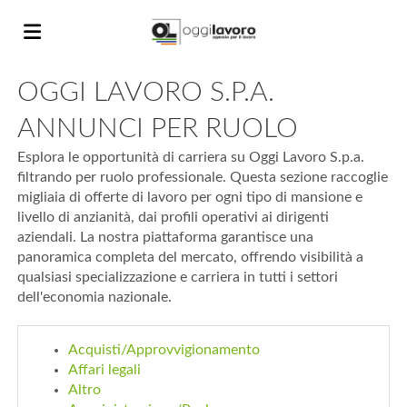
OGGI LAVORO S.P.A.
Home
ANNUNCI PER RUOLO
Offerte
Esplora le opportunità di carriera su Oggi Lavoro S.p.a.
filtrando per ruolo professionale. Questa sezione raccoglie
migliaia di offerte di lavoro per ogni tipo di mansione e
livello di anzianità, dai profili operativi ai dirigenti
di
Carica
aziendali. La nostra piattaforma garantisce una
panoramica completa del mercato, offrendo visibilità a
qualsiasi specializzazione e carriera in tutti i settori
lavoro
il
Login
dell'economia nazionale.
CV
Lingua
Acquisti/Approvvigionamento
Affari legali
Altro