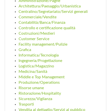
Amministrazione/Paghe
EN
Architettura/Paesaggio/Urbanistica
Centralino/Segretariato/Servizi generali
Commerciale/Vendite
FR
Contabilità/Banca/Finanza
Controllo e certificazione qualità
Costruzioni/Mestieri
IT
Customer Service
Facility management/Pulizie
Grafica
DE
Informatica/Tecnologia
Ingegneria/Progettazione
Logistica/Magazzino
ES
Medicina/Sanità
Middle e Top Management
Produzione/Operations
PT
Risorse umane
Ristorazione/Hospitality
Sicurezza/Vigilanza
Trasporti
Vendita al dettaglio/Servizi al pubblico